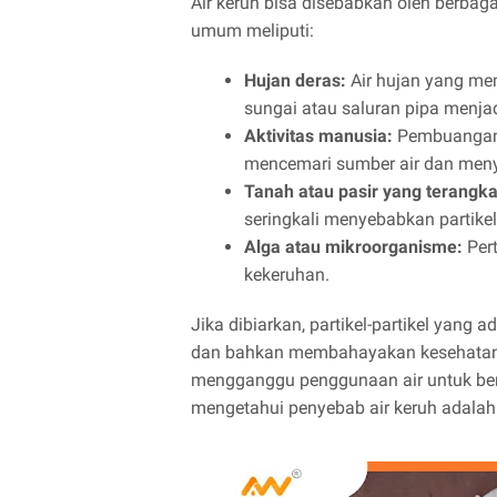
Air keruh bisa disebabkan oleh berbag
umum meliputi:
Hujan deras:
Air hujan yang me
sungai atau saluran pipa menjad
Aktivitas manusia:
Pembuangan 
mencemari sumber air dan men
Tanah atau pasir yang terangka
seringkali menyebabkan partikel
Alga atau mikroorganisme:
Per
kekeruhan.
Jika dibiarkan, partikel-partikel yang 
dan bahkan membahayakan kesehatan. S
mengganggu penggunaan air untuk ber
mengetahui penyebab air keruh adalah 