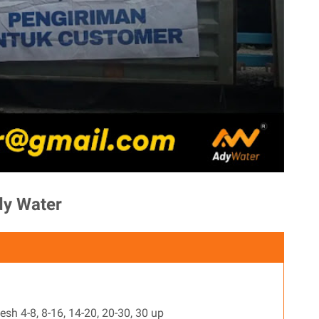
Ady Water
esh 4-8, 8-16, 14-20, 20-30, 30 up