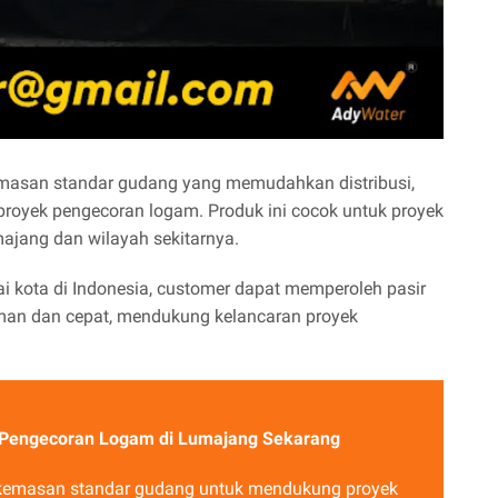
emasan standar gudang yang memudahkan distribusi,
royek pengecoran logam. Produk ini cocok untuk proyek
umajang dan wilayah sekitarnya.
i kota di Indonesia, customer dapat memperoleh pasir
aman dan cepat, mendukung kelancaran proyek
k Pengecoran Logam di Lumajang Sekarang
r kemasan standar gudang untuk mendukung proyek