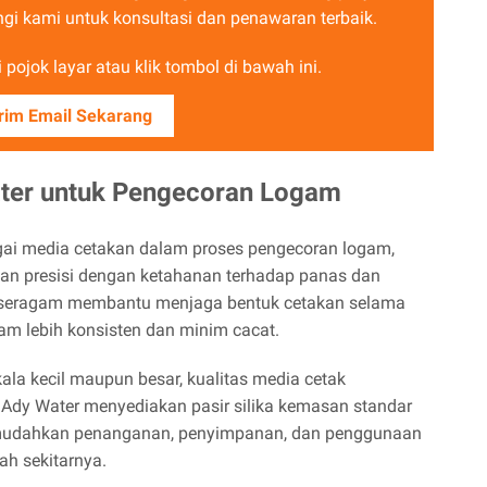
i kami untuk konsultasi dan penawaran terbaik.
pojok layar atau klik tombol di bawah ini.
rim Email Sekarang
Water untuk Pengecoran Logam
agai media cetakan dalam proses pengecoran logam,
n presisi dengan ketahanan terhadap panas dan
ng seragam membantu menjaga bentuk cetakan selama
gam lebih konsisten dan minim cacat.
kala kecil maupun besar, kualitas media cetak
Ady Water menyediakan pasir silika kemasan standar
memudahkan penanganan, penyimpanan, dan penggunaan
ah sekitarnya.