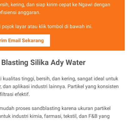
ersih, kering, dan siap kirim cepat ke Ngawi dengan
efisiensi anggaran.
pojok layar atau klik tombol di bawah ini.
rim Email Sekarang
Blasting Silika Ady Water
 kualitas tinggi, bersih, dan kering, sangat ideal untuk
, dan aplikasi industri lainnya. Partikel yang konsisten
trasi efektif.
ermudah proses sandblasting karena ukuran partikel
tuk industri kimia, farmasi, tekstil, dan F&B yang