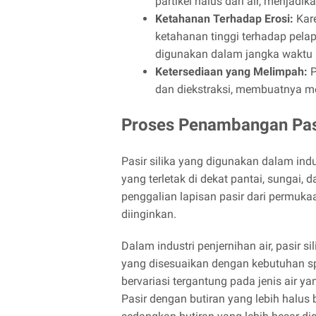
partikel halus dari air, menjadik
Ketahanan Terhadap Erosi:
Kare
ketahanan tinggi terhadap pel
digunakan dalam jangka waktu l
Ketersediaan yang Melimpah:
P
dan diekstraksi, membuatnya men
Proses Penambangan Pasi
Pasir silika yang digunakan dalam ind
yang terletak di dekat pantai, sungai
penggalian lapisan pasir dari permuk
diinginkan.
Dalam industri penjernihan air, pasir s
yang disesuaikan dengan kebutuhan spes
bervariasi tergantung pada jenis air ya
Pasir dengan butiran yang lebih halus 