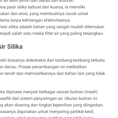
an air lebih jernih dan bebas dari kotoran.
na pasir silika terbuat dari kuarsa, ia memiliki
apukan dan erosi, yang membuatnya cocok untuk
ama tanpa kehilangan efektivitasnya.
asir silika adalah bahan yang sangat mudah ditemukan
jadi salah satu media filter air yang paling terjangkau.
r Silika
ustri biasanya diekstraksi dari tambang-tambang terbuka
, dan danau. Proses penambangan ini melibatkan
aan tanah dan memisahkannya dari bahan lain yang tidak
ilika diproses menjadi berbagai ukuran butiran (mesh)
ifik dari sistem penyaringan air. Ukuran butiran ini
ng akan disaring dan tingkat kejernihan yang diinginkan.
biasanya digunakan untuk menyaring partikel kecil,