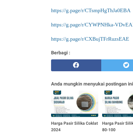
https://g.page/r/CTsmpHgThJa0EBA
https://g.page/r/CYWPNHka-VDvE
https://g.page/r/CXBujTFrRuzsEAE
Berbagi :
Anda mungkin menyukai postingan ini
Harga Pasir Silika Coklat
Harga Pasir Sil
2024
80-100