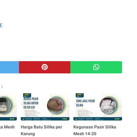
AE
 :
ika Mesh
Harga Batu Silika per
Kegunaan Pasir Silika
Karung
Mesh 14-20